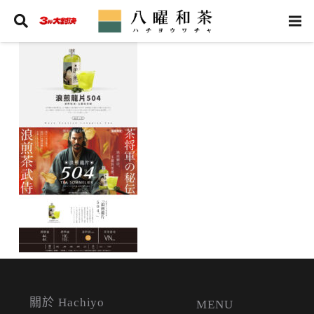
關於 Hachiyo
MENU