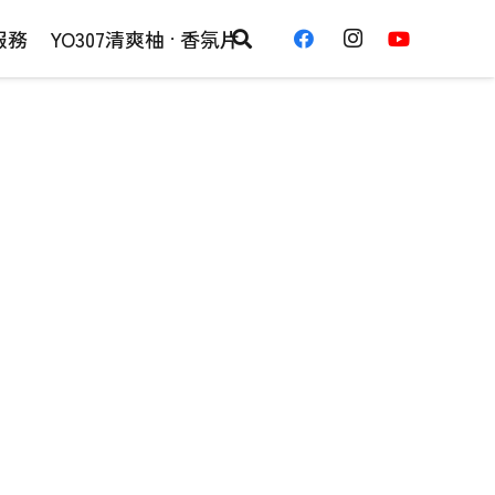
服務
YO307清爽柚 · 香氛片