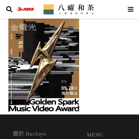
關於 Hachiyo
MENU