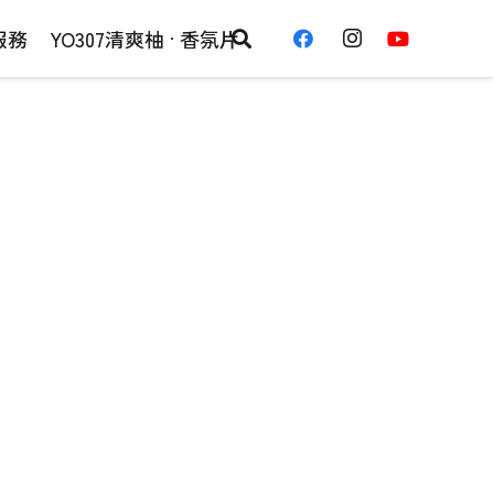
服務
YO307清爽柚 · 香氛片