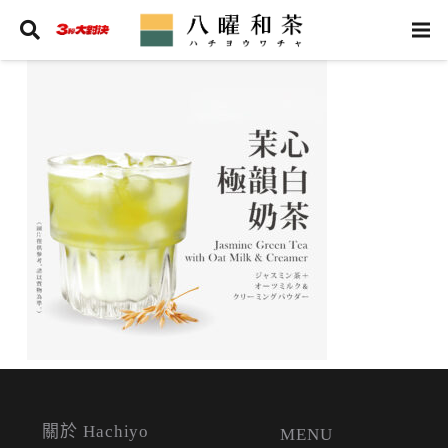
關於 Hachiyo
MENU