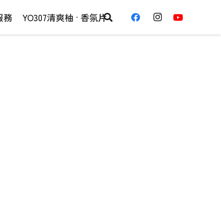
服務
YO307清爽柚 · 香氛片