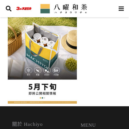
關於 Hachiyo
MENU