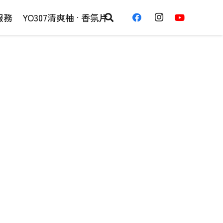
服務
YO307清爽柚 · 香氛片