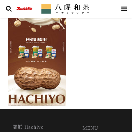
關於 Hachiyo
MENU