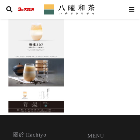
關於 Hachiyo
MENU