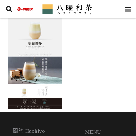
關於 Hachiyo
MENU