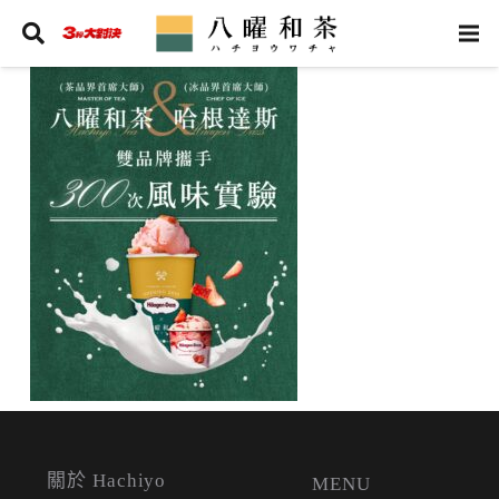
關於 Hachiyo
MENU