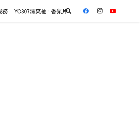
服務
YO307清爽柚 · 香氛片