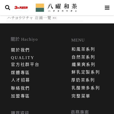
關於 Hachiyo
MENU
和風茶系列
關
於
我
們
自然茶系列
QUALITY
官方社群平台
纖果爽系列
鮮乳定製系列
媒體專區
人才招募
厚奶茶系列
乳酸樂多系列
聯絡我們
加盟專區
完整菜單
商務專案
購買資訊