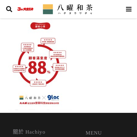
關於 Hachiyo
MENU