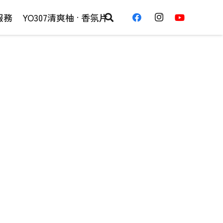
服務
YO307清爽柚 · 香氛片