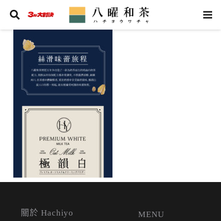
關於 Hachiyo
MENU