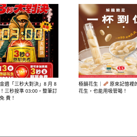
金週「三秒大對決」8 月 8
極韻花生｜
原來記憶裡
！三秒按準 03:00，整筆訂
花生，也能用吸管喝！
免 費！