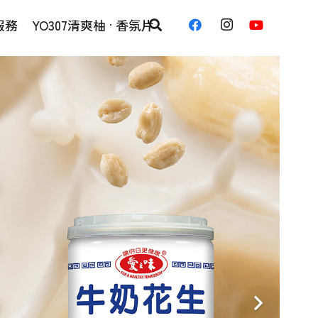
服務
YO307清爽柚 · 香氛片