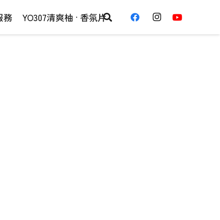
服務
YO307清爽柚 · 香氛片