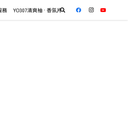
服務
YO307清爽柚 · 香氛片