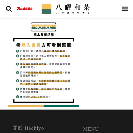
關於 Hachiyo
MENU