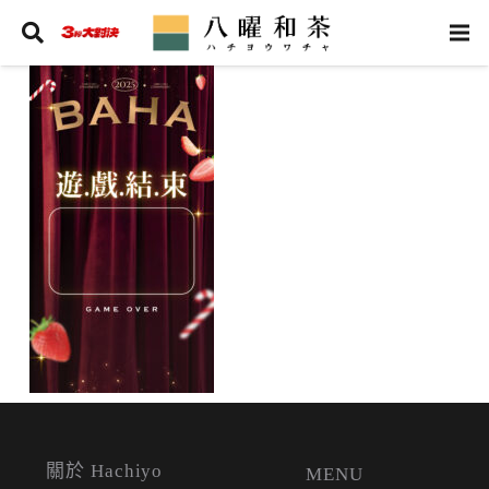
關於 Hachiyo
MENU