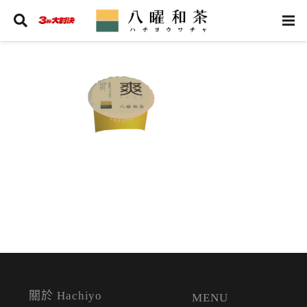
關於 Hachiyo
MENU