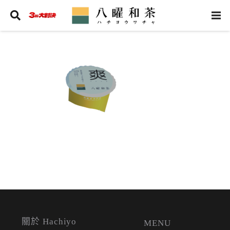
關於 Hachiyo
MENU