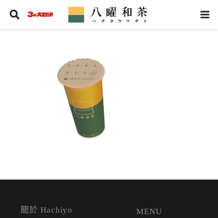
關於 Hachiyo
MENU