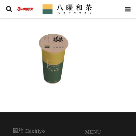
關於 Hachiyo
MENU