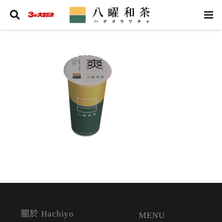
關於 Hachiyo
MENU