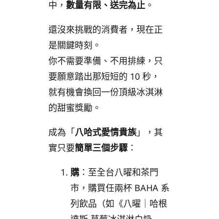
中，
數量有限、送完為止
。
還沒來挑戰的消費者，現在正
是關鍵時刻。
你不需要準備、不用排練，只
要願意踏出那短短的 10 秒，
就有機會換回一份頂級冰淇淋
的甜蜜獎勵。
成為「
八哈式愛情貴族
」，其
實只要
簡單三個步驟
：
購
：至全台八曜和茶門
市，購買任兩杯 BAHA 系
列飲品（如《八曜｜哈根