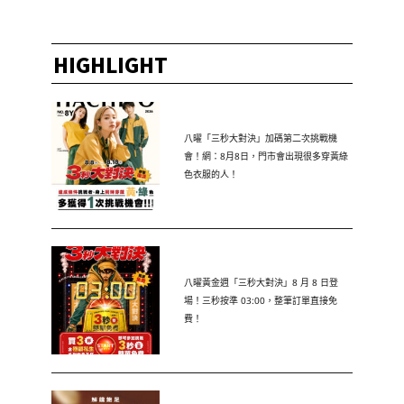
HIGHLIGHT
八曜「三秒大對決」加碼第二次挑戰機
會！網：8月8日，門市會出現很多穿黃綠
色衣服的人！
八曜黃金週「三秒大對決」8 月 8 日登
場！三秒按準 03:00，整筆訂單直接免
費！