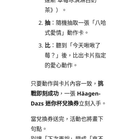
達斯 草莓冰淇淋白奶
茶》）。
抽
：隨機抽取一張「八哈
式愛情」動作卡。
比
：聽到「今天啾啾了
莓？」後，比出卡片指定
的愛心動作。
只要動作與卡片內容一致，
挑
戰即刻成功
，一張
Häagen-
Dazs 迷你杯兌換券
立刻入手。
當兌換券送完，活動也將畫下
句點。
別讓「下次再說」變成「來不