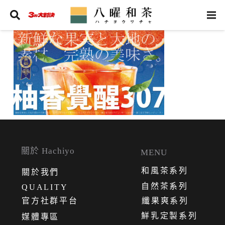
關於 Hachiyo
MENU
和風茶系列
關
於
我
們
自然茶系列
QUALITY
官方社群平台
纖果爽系列
鮮乳定製系列
媒體專區