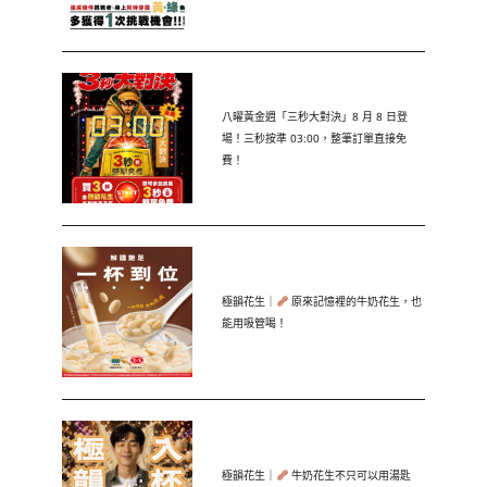
八曜黃金週「三秒大對決」8 月 8 日登
場！三秒按準 03:00，整筆訂單直接免
費！
極韻花生｜
原來記憶裡的牛奶花生，也
能用吸管喝！
極韻花生｜
牛奶花生不只可以用湯匙