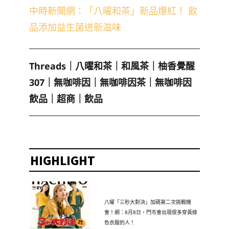
中時新聞網：「八曜和茶」新品爆紅！ 飲
品添加益生菌迸新滋味
Threads
｜
八曜和茶
｜
和風茶
｜
柚香覺醒
307
｜
無咖啡因
｜
無咖啡因茶
｜
無咖啡因
飲品
｜
超商
｜
飲品
HIGHLIGHT
八曜「三秒大對決」加碼第二次挑戰機
會！網：8月8日，門市會出現很多穿黃綠
色衣服的人！