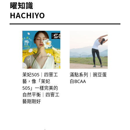
曜知識
HACHIYO
茉妃505｜四窨工
滿點系列｜豌豆蛋
藝，像「茉妃
白BCAA
505」一樣完美的
自然平衡｜四窨工
藝剛剛好