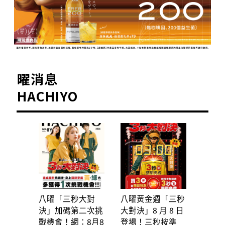
曜消息
HACHIYO
八曜「三秒大對
八曜黃金週「三秒
決」加碼第二次挑
大對決」8 月 8 日
戰機會！網：8月8
登場！三秒按準