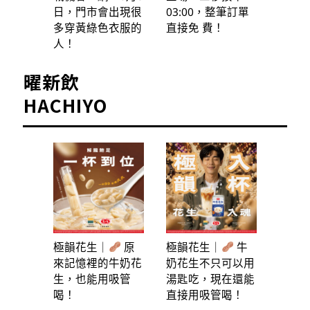
日，門市會出現很
03:00，整筆訂單
多穿黃綠色衣服的
直接免 費！
人！
曜新飲
HACHIYO
極韻花生｜
原
極韻花生｜
牛
來記憶裡的牛奶花
奶花生不只可以用
生，也能用吸管
湯匙吃，現在還能
喝！
直接用吸管喝！