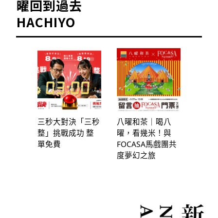
曜回到過去
HACHIYO
三秒大對決「三秒
八曜和茶｜喝八
整」挑戰成功 整
曜，看幾米！與
單免費
FOCASA馬戲團共
度夢幻之旅