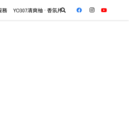
服務
YO307清爽柚 · 香氛片