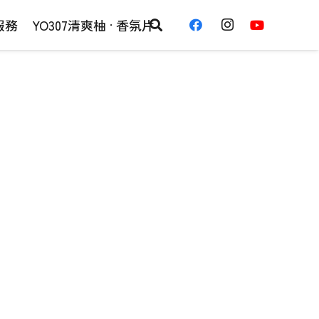
服務
YO307清爽柚 · 香氛片