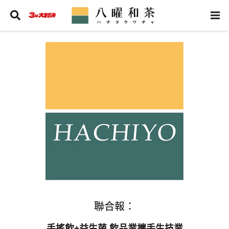
聯合報：
手搖飲+益生菌 飲品業攜手生技業