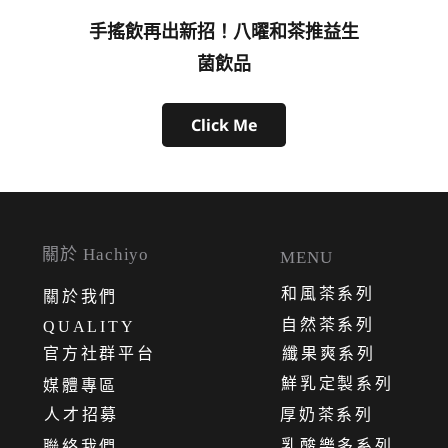
手搖飲再出新招！八曜和茶推益生
菌飲品
Click Me
關於 Hachiyo
MENU
和風茶系列
關
於
我
們
自然茶系列
QUALITY
官方社群平台
纖果爽系列
鮮乳定製系列
媒體專區
人才招募
厚奶茶系列
乳酸樂多系列
聯絡我們