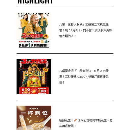
HIGHLIGHT
八曜「三秒大對決」加碼第二次挑戰機
會！網：8月8日，門市會出現很多穿黃綠
色衣服的人！
八曜黃金週「三秒大對決」8 月 8 日登
場！三秒按準 03:00，整筆訂單直接免
費！
極韻花生｜
原來記憶裡的牛奶花生，也
能用吸管喝！