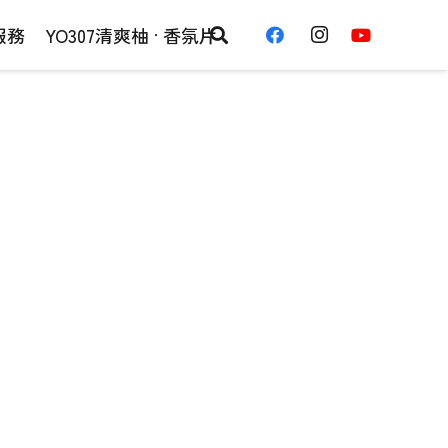
服務
YO307清爽柚 · 香氛片