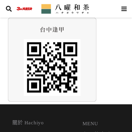
關於 Hachiyo
MENU