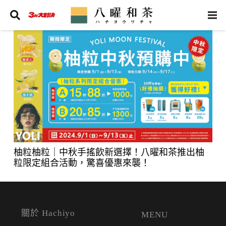
柚粒柚粒｜中秋手搖飲新選擇！八曜和茶推出柚
粒限定組合活動，驚喜優惠來襲！
關於 Hachiyo
MENU