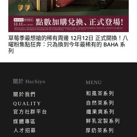
草莓季最想搶的稀有周邊 12月12日 正式開換！八
曜粉集點狂奔：只為換到今年最稀有的 BAHA 系
列
關於 Hachiyo
MENU
和風茶系列
關
於
我
們
自然茶系列
QUALITY
官方社群平台
纖果爽系列
鮮乳定製系列
媒體專區
人才招募
厚奶茶系列