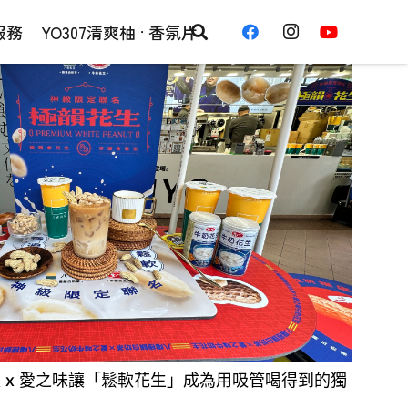
服務
YO307清爽柚 · 香氛片
 x 愛之味讓「鬆軟花生」成為用吸管喝得到的獨