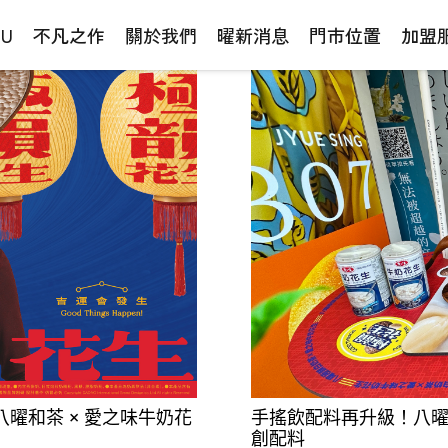
NU
不凡之作
關於我們
曜新消息
門市位置
加盟
曜和茶 × 愛之味牛奶花
手搖飲配料再升級！八曜
創配料