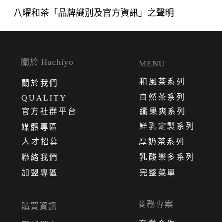
八曜和茶「品牌識別及官方資訊」之聲明
關於 Hachiyo
MENU
和風茶系列
關
於
我
們
自然茶系列
QUALITY
官方社群平台
纖果爽系列
鮮乳定製系列
媒體專區
人才招募
厚奶茶系列
乳酸樂多系列
聯絡我們
加盟專區
完整菜單
商務專案
購買資訊