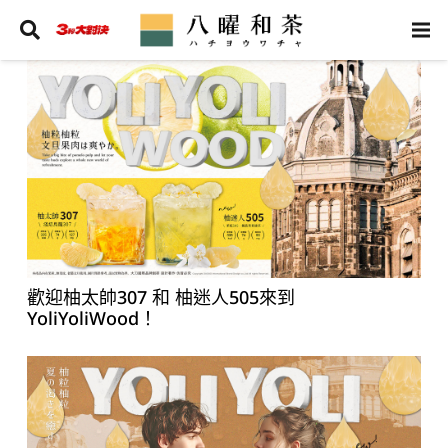
歡迎柚太帥307 和 柚迷人505來到
YoliYoliWood！