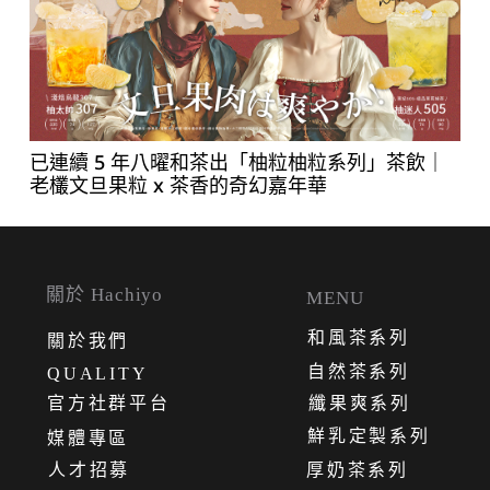
已連續 5 年八曜和茶出「柚粒柚粒系列」茶飲｜
老欉文旦果粒 x 茶香的奇幻嘉年華
關於 Hachiyo
MENU
和風茶系列
關
於
我
們
自然茶系列
QUALITY
官方社群平台
纖果爽系列
鮮乳定製系列
媒體專區
人才招募
厚奶茶系列