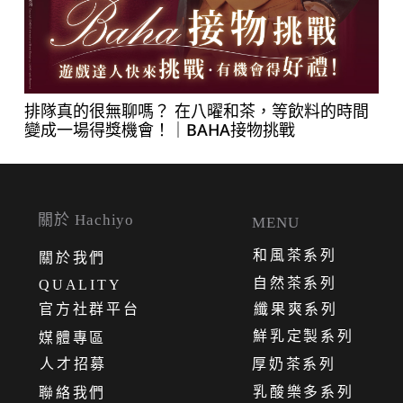
排隊真的很無聊嗎？ 在八曜和茶，等飲料的時間
變成一場得獎機會！｜BAHA接物挑戰
關於 Hachiyo
MENU
和風茶系列
關
於
我
們
自然茶系列
QUALITY
官方社群平台
纖果爽系列
鮮乳定製系列
媒體專區
人才招募
厚奶茶系列
乳酸樂多系列
聯絡我們