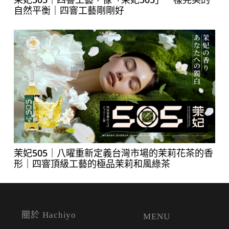
自然平衡｜四窨工藝剛剛好
茉妃505｜八曜重新定義台灣市場的茉莉花茶的香
形｜四窨頂級工藝的極品茉莉和風綠茶
關於 Hachiyo
MENU