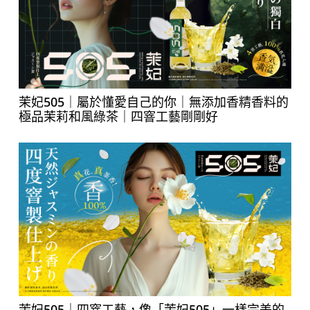
茉妃505｜屬於懂愛自己的你｜無添加香精香料的
極品茉莉和風綠茶｜四窨工藝剛剛好
茉妃505｜四窨工藝，像「茉妃505」一樣完美的