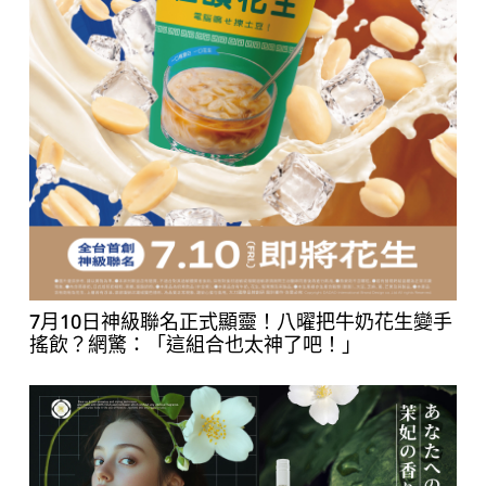
7月10日神級聯名正式顯靈！八曜把牛奶花生變手
搖飲？網驚：「這組合也太神了吧！」