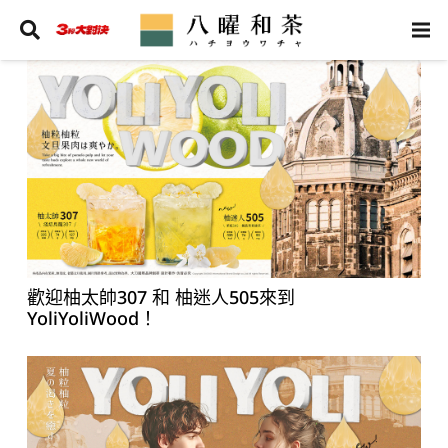
歡迎柚太帥307 和 柚迷人505來到
YoliYoliWood！