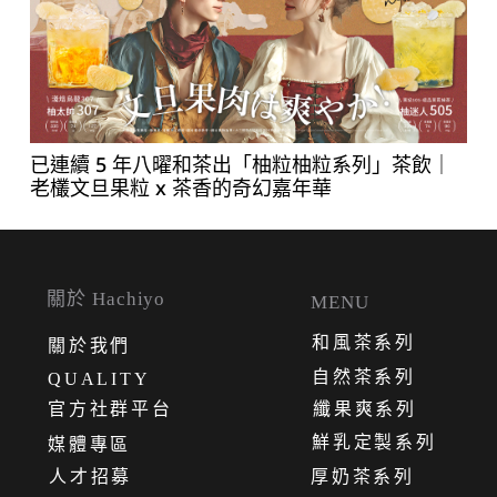
已連續 5 年八曜和茶出「柚粒柚粒系列」茶飲｜
老欉文旦果粒 x 茶香的奇幻嘉年華
關於 Hachiyo
MENU
和風茶系列
關
於
我
們
自然茶系列
QUALITY
官方社群平台
纖果爽系列
鮮乳定製系列
媒體專區
人才招募
厚奶茶系列