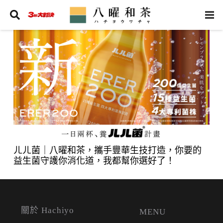
ㄦㄦ菌｜八曜和茶，攜手豐華生技打造，你要的
益生菌守護你消化道，我都幫你選好了！
關於 Hachiyo
MENU