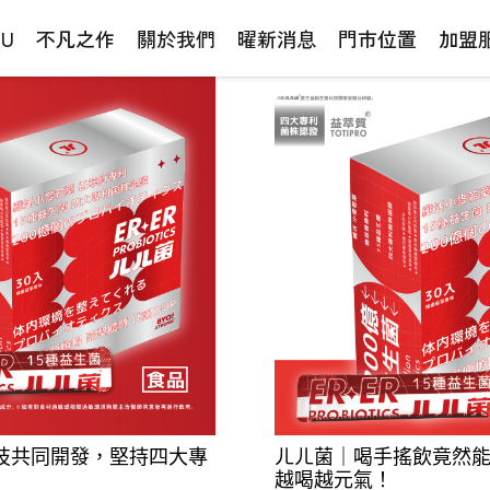
NU
不凡之作
關於我們
曜新消息
門市位置
加盟
技共同開發，堅持四大專
ㄦㄦ菌｜喝手搖飲竟然
越喝越元氣！