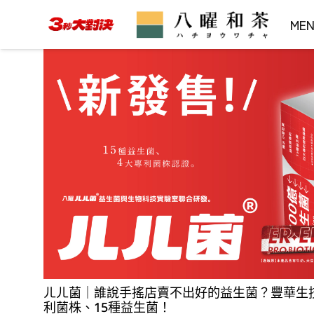
ME
ㄦㄦ菌｜誰說手搖店賣不出好的益生菌？豐華生
利菌株、15種益生菌！