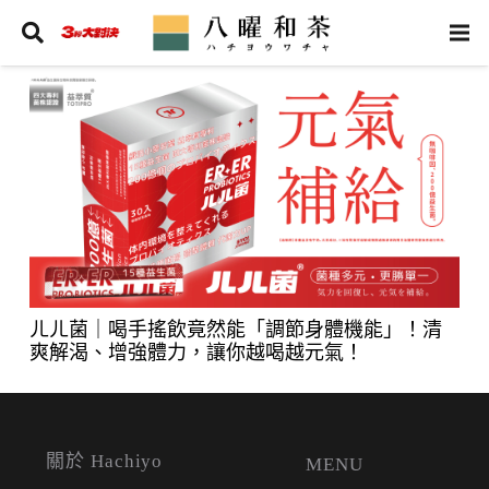
ㄦㄦ菌｜喝手搖飲竟然能「調節身體機能」！清
爽解渴、增強體力，讓你越喝越元氣！
關於 Hachiyo
MENU