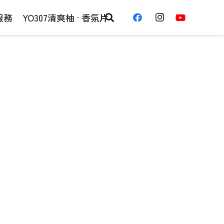
服務
YO307清爽柚 · 香氛片