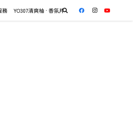
服務
YO307清爽柚 · 香氛片